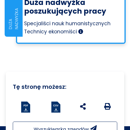
Duża nadwyżka
poszukujących pracy
A
D
U
Ż
A
N
A
D
W
Y
Ż
K
Specjaliści nauk humanistycznych
Technicy ekonomiści
Tę stronę możesz:
Pobierz plik csv
udostępnij na social 
Generuj we
Wyszukiwarka zawodów