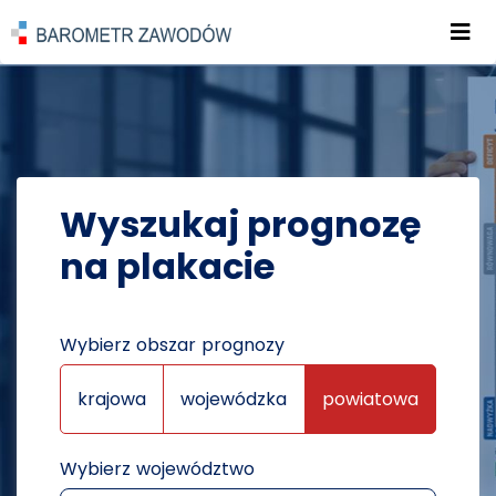
Roz
POWRÓT DO STRONY GŁÓWNEJ
PROGNOZY
PROGNOZY NA PLAKATACH
Wyszukaj prognozę
na plakacie
Wybierz obszar prognozy
krajowa
wojewódzka
powiatowa
Wybierz województwo