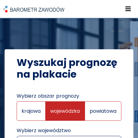
Roz
POWRÓT DO STRONY GŁÓWNEJ
PROGNOZY
PROGNOZY NA PLAKATACH
Wyszukaj prognozę
na plakacie
Wybierz obszar prognozy
krajowa
wojewódzka
powiatowa
Wybierz województwo