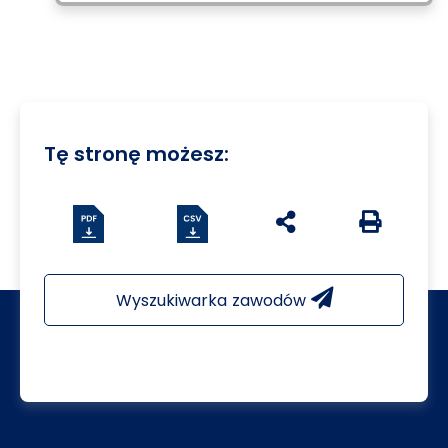
Tę stronę możesz:
Pobierz plik csv
udostępnij na social 
Generuj we
Wyszukiwarka zawodów