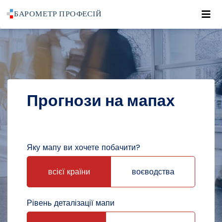
Roz
POWRÓT DO STRONY GŁÓWNEJ
ПРОГНОЗИ
ПРОГНОЗИ НА МАПАХ
Прогнози на мапах
Яку мапу ви хочете побачити?
всієї країни
воєводства
Рівень деталізації мапи