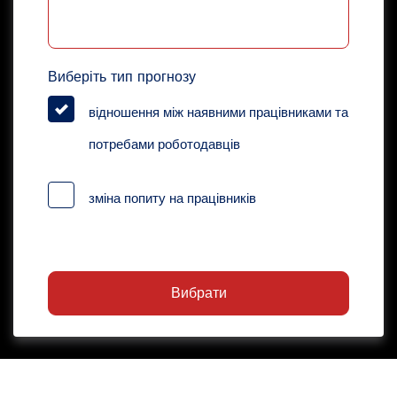
Виберіть тип прогнозу
відношення між наявними працівниками та
потребами роботодавців
зміна попиту на працівників
Вибрати