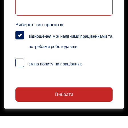
Виберіть тип прогнозу
відношення між наявними працівниками та
потребами роботодавців
зміна попиту на працівників
Вибрати