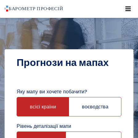
Roz
POWRÓT DO STRONY GŁÓWNEJ
ПРОГНОЗИ
ПРОГНОЗИ НА МАПАХ
Прогнози на мапах
Яку мапу ви хочете побачити?
всієї країни
воєводства
Рівень деталізації мапи