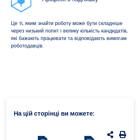
Це ті, яким знайти роботу може бути складніше
через низький попит і велику кількість кандидатів,
які бажають працювати та відповідають вимогам
роботодавців.
На цій сторінці ви можете:
udostępnij n
Generuj 