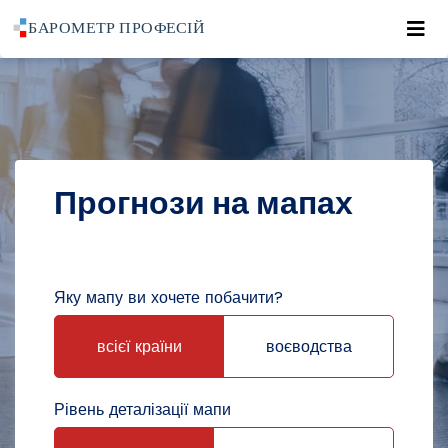
Roz
POWRÓT DO STRONY GŁÓWNEJ
ПРОГНОЗИ
ПРОГНОЗИ НА МАПАХ
Прогнози на мапах
Яку мапу ви хочете побачити?
всієї країни
воєводства
Рівень деталізації мапи