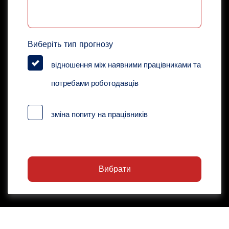
Виберіть тип прогнозу
відношення між наявними працівниками та
потребами роботодавців
зміна попиту на працівників
Вибрати