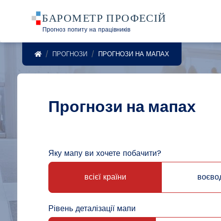
Прогноз попиту на працівників
POWRÓT DO STRONY GŁÓWNEJ
ПРОГНОЗИ
ПРОГНОЗИ НА МАПАХ
Прогнози на мапах
Яку мапу ви хочете побачити?
всієї країни
воєво
Рівень деталізації мапи