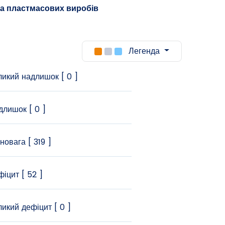
та пластмасових виробів
Легенда
икий надлишок [ 0 ]
лишок [ 0 ]
новага [ 319 ]
іцит [ 52 ]
икий дефіцит [ 0 ]