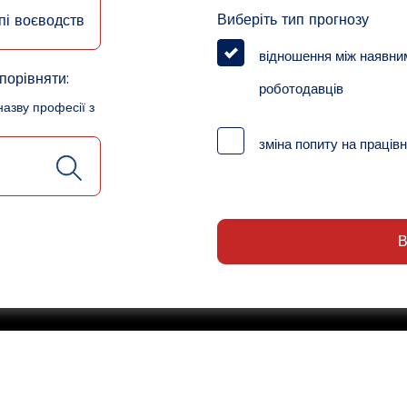
Виберіть тип прогнозу
пі воєводств
відношення між наявни
порівняти:
роботодавців
назву професії з
зміна попиту на працівн
В