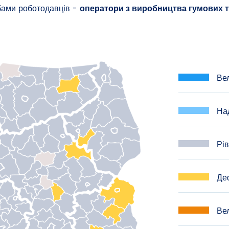
бами роботодавців -
оператори з виробництва гумових 
Вел
Над
Рів
Деф
Вел