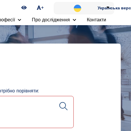
Ikona zmiany kontrastu
+
Українська верс
рофесії
Про дослідження
Контакти
отрібно порівняти: