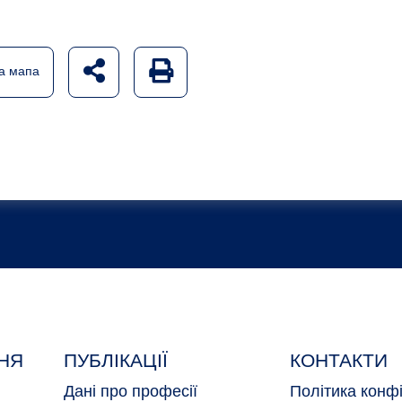
udostępnij na social mediach
Generuj wersję PDF strony
а мапа
НЯ
ПУБЛІКАЦІЇ
КОНТАКТИ
Дані про професії
Політика конфі