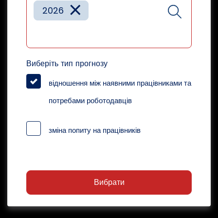
×
2026
Виберіть тип прогнозу
відношення між наявними працівниками та
потребами роботодавців
зміна попиту на працівників
Вибрати