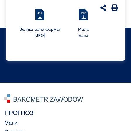
udostępnij n
Generuj 
Велика мапа формат
Мала
[JPG]
мапа
ПРОГНОЗ
Мапи