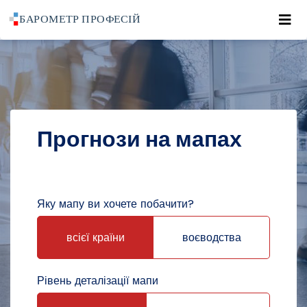
Roz
POWRÓT DO STRONY GŁÓWNEJ
ПРОГНОЗИ
ПРОГНОЗИ НА МАПАХ
Прогнози на мапах
Яку мапу ви хочете побачити?
всієї країни
воєводства
Рівень деталізації мапи