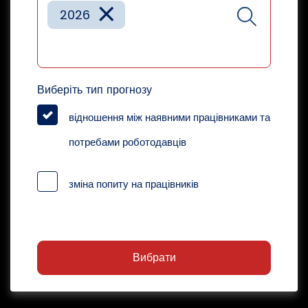
×
2026
Виберіть тип прогнозу
відношення між наявними працівниками та
потребами роботодавців
зміна попиту на працівників
Вибрати