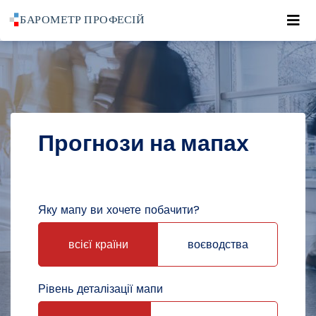
Roz
POWRÓT DO STRONY GŁÓWNEJ
ПРОГНОЗИ
ПРОГНОЗИ НА МАПАХ
Прогнози на мапах
Яку мапу ви хочете побачити?
всієї країни
воєводства
Рівень деталізації мапи