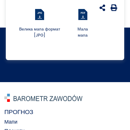
udostępnij n
Generuj 
Велика мапа формат
Мала
[JPG]
мапа
ПРОГНОЗ
Мапи