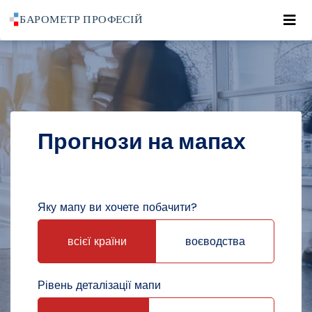
Roz
POWRÓT DO STRONY GŁÓWNEJ
ПРОГНОЗИ
ПРОГНОЗИ НА МАПАХ
Прогнози на мапах
Яку мапу ви хочете побачити?
всієї країни
воєводства
Рівень деталізації мапи