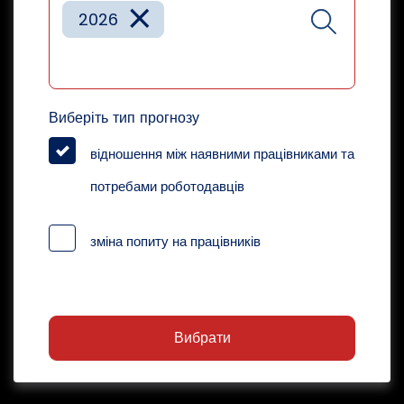
×
2026
Виберіть тип прогнозу
відношення між наявними працівниками та
потребами роботодавців
зміна попиту на працівників
Вибрати