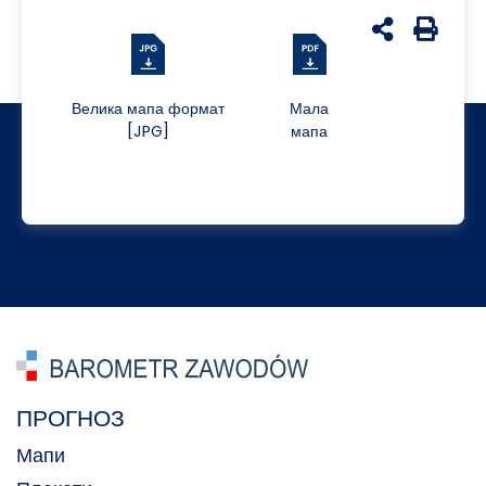
udostępnij n
Generuj 
Велика мапа формат
Мала
[JPG]
мапа
ПРОГНОЗ
Мапи