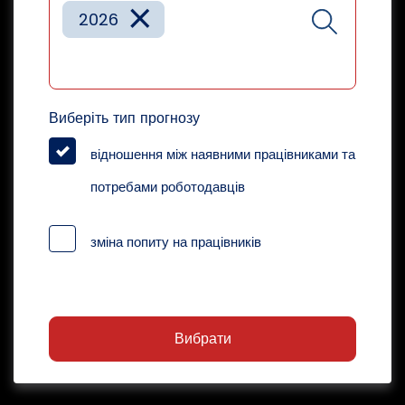
×
2026
Виберіть тип прогнозу
відношення між наявними працівниками та
потребами роботодавців
зміна попиту на працівників
Вибрати