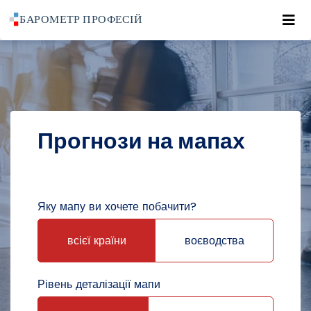
Roz
POWRÓT DO STRONY GŁÓWNEJ
ПРОГНОЗИ
ПРОГНОЗИ НА МАПАХ
Прогнози на мапах
Яку мапу ви хочете побачити?
всієї країни
воєводства
Рівень деталізації мапи