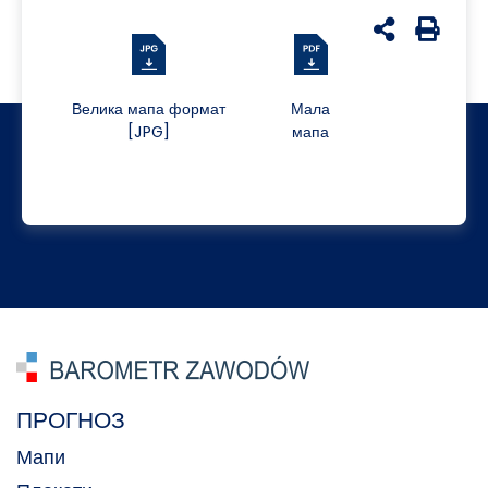
udostępnij n
Generuj 
Велика мапа формат
Мала
[JPG]
мапа
ПРОГНОЗ
Мапи