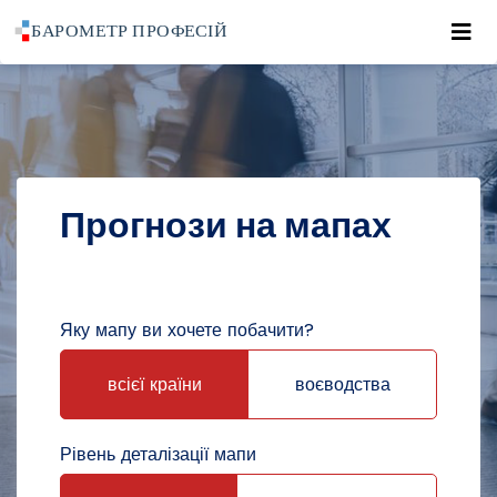
Roz
POWRÓT DO STRONY GŁÓWNEJ
ПРОГНОЗИ
ПРОГНОЗИ НА МАПАХ
Прогнози на мапах
Яку мапу ви хочете побачити?
всієї країни
воєводства
Рівень деталізації мапи