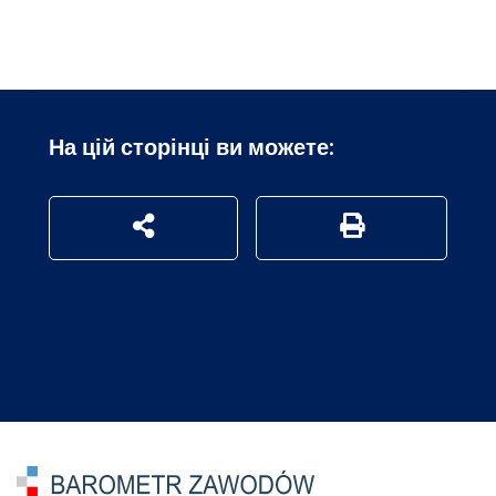
На цій сторінці ви можете:
udostępnij na social mediach
Generuj wersję P