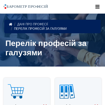
Roz
POWRÓT DO STRONY GŁÓWNEJ
ДАНІ ПРО ПРОФЕСІЇ
ПЕРЕЛІК ПРОФЕСІЙ ЗА ГАЛУЗЯМИ
Перелік професій за
галузями