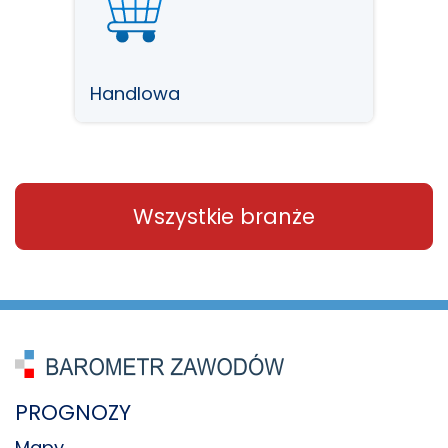
icza
Handlowa
Admi
Wszystkie branże
PROGNOZY
Mapy