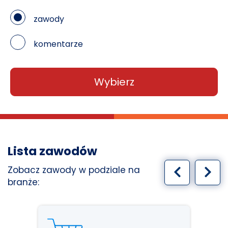
zawody
komentarze
Wybierz
Lista zawodów
Poprzedn
Nas
Zobacz zawody w podziale na
branże: