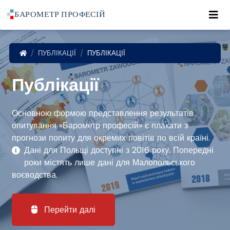
Roz
POWRÓT DO STRONY GŁÓWNEJ
ПУБЛІКАЦІЇ
ПУБЛІКАЦІЇ
Публікації
Основною формою представлення результатів
опитування «Барометр професій» є плакати з
прогнози попиту для окремих повітів по всій країні.
Дані для Польщі доступні з 2016 року. Попередні
роки містять лише дані для Малопольського
воєводства.
Перейти далі