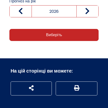
Прогноз на рік
Виберіть
На цій сторінці ви можете:
udostępnij na social mediach
Generuj wersję P