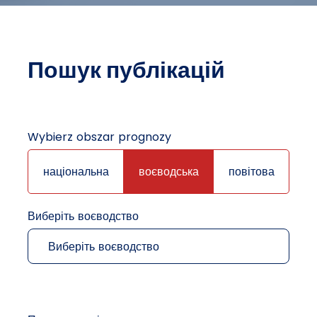
Пошук публікацій
Wybierz obszar prognozy
національна
воєводська
повітова
Виберіть воєводство
Виберіть воєводство