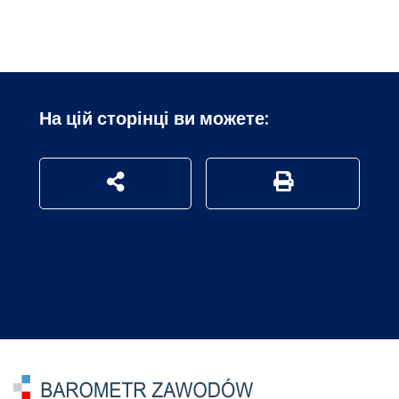
На цій сторінці ви можете:
udostępnij na social mediach
Generuj wersję P