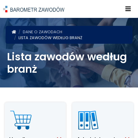
Roz
POWRÓT DO STRONY GŁÓWNEJ
DANE O ZAWODACH
LISTA ZAWODÓW WEDŁUG BRANŻ
Lista zawodów według
branż