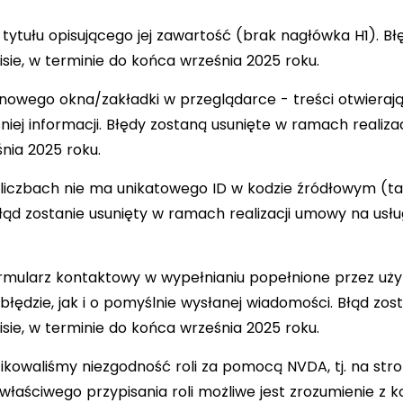
 tytułu opisującego jej zawartość (brak nagłówka H1). Bł
ie, w terminie do końca września 2025 roku.
nowego okna/zakładki w przeglądarce - treści otwieraj
niej informacji. Błędy zostaną usunięte w ramach realiz
nia 2025 roku.
w liczbach nie ma unikatowego ID w kodzie źródłowym (t
Błąd zostanie usunięty w ramach realizacji umowy na usłu
formularz kontaktowy w wypełnianiu popełnione przez uż
ędzie, jak i o pomyślnie wysłanej wiadomości. Błąd zost
ie, w terminie do końca września 2025 roku.
kowaliśmy niezgodność roli za pomocą NVDA, tj. na stro
iewłaściwego przypisania roli możliwe jest zrozumienie z 