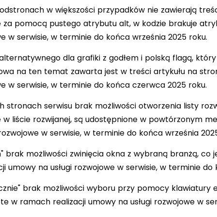
dstronach w większości przypadków nie zawierają treści
 za pomocą pustego atrybutu alt, w kodzie brakuje atry
we w serwisie, w terminie do końca września 2025 roku.
alternatywnego dla grafiki z godłem i polską flagą, któr
wa na ten temat zawarta jest w treści artykułu na stro
we w serwisie, w terminie do końca czerwca 2025 roku.
h stronach serwisu brak możliwości otworzenia listy roz
w liście rozwijanej, są udostępnione w powtórzonym men
rozwojowe w serwisie, w terminie do końca września 2025
 brak możliwości zwinięcia okna z wybraną branżą, co 
ji umowy na usługi rozwojowe w serwisie, w terminie do
ycznie" brak możliwości wyboru przy pomocy klawiatury
ęte w ramach realizacji umowy na usługi rozwojowe w ser