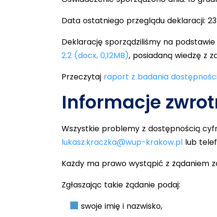
Data ostatniego przeglądu deklaracji: 2
Deklarację sporządziliśmy na podstawi
2.2 (docx, 0,12MB)
, posiadaną wiedzę z z
Przeczytaj
raport z badania dostępności
Informacje zwrot
Wszystkie problemy z dostępnością cyfr
lukasz.kraczka@wup-krakow.pl
lub tele
Każdy ma prawo wystąpić z żądaniem zap
Zgłaszając takie żądanie podaj:
swoje imię i nazwisko,