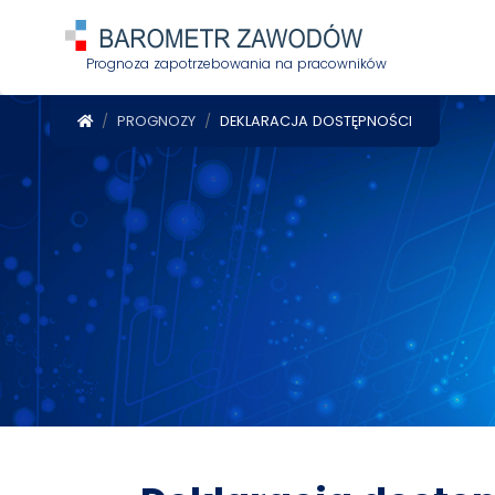
Prognoza zapotrzebowania na pracowników
POWRÓT DO STRONY GŁÓWNEJ
PROGNOZY
DEKLARACJA DOSTĘPNOŚCI