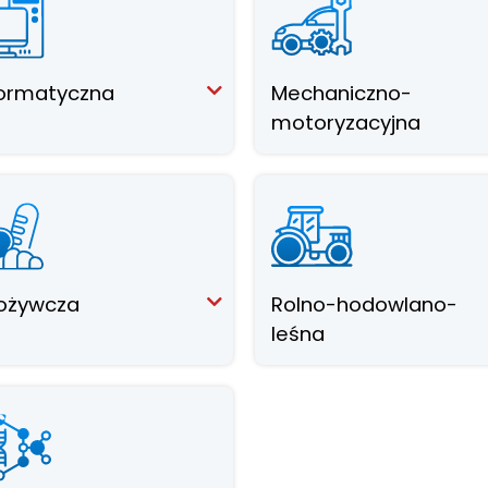
formatyczna
Mechaniczno-
motoryzacyjna
ożywcza
Rolno-hodowlano-
leśna