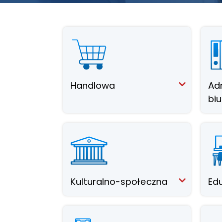
Handlowa
Ad
bi
Kulturalno-społeczna
Ed