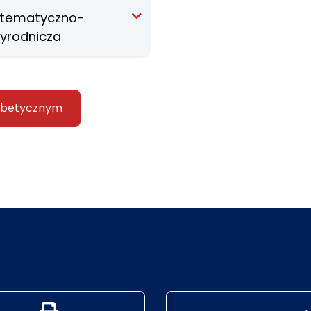
tematyczno-
zyrodnicza
fabetycznym
Generuj wersję PDF strony