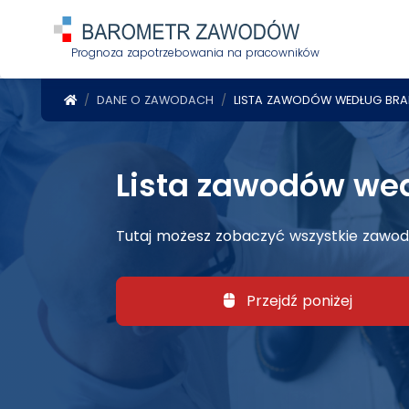
Prognoza zapotrzebowania na pracowników
POWRÓT DO STRONY GŁÓWNEJ
DANE O ZAWODACH
LISTA ZAWODÓW WEDŁUG BRA
Lista zawodów we
Tutaj możesz zobaczyć wszystkie zawod
Przejdź poniżej