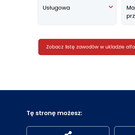
Usługowa
Ma
pr
Zobacz listę zawodów w ukladzie al
Tę stronę możesz:
udostępnij na social mediach