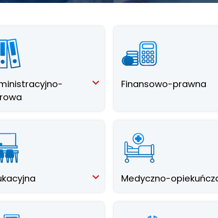
ministracyjno-
Finansowo-prawna
urowa
ukacyjna
Medyczno-opiekuńcz