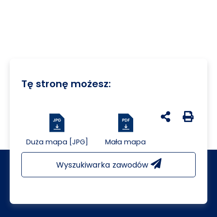
Tę stronę możesz:
udostępnij na 
Generuj 
Duża mapa [JPG]
Mała mapa
Wyszukiwarka zawodów