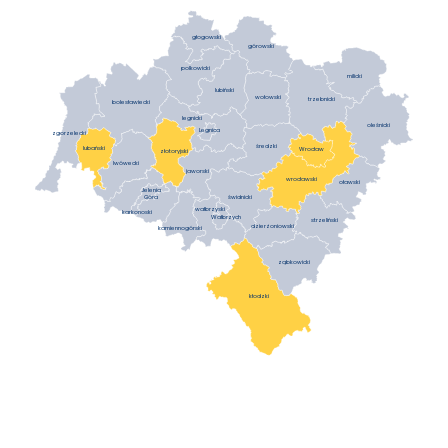
głogowski
górowski
polkowicki
milicki
lubiński
wołowski
trzebnicki
bolesławiecki
legnicki
oleśnicki
Legnica
zgorzelecki
średzki
lubański
Wrocław
złotoryjski
lwówecki
jaworski
wrocławski
oławski
Jelenia
Góra
świdnicki
wałbrzyski
karkonoski
Wałbrzych
strzeliński
dzierżoniowski
kamiennogórski
ząbkowicki
kłodzki