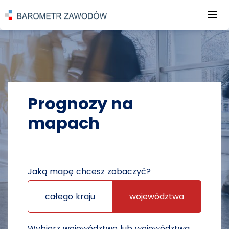
Roz
POWRÓT DO STRONY GŁÓWNEJ
PROGNOZY
PROGNOZY NA MAPACH
Prognozy na
mapach
Jaką mapę chcesz zobaczyć?
całego kraju
województwa
Wybierz województwo lub województwa,