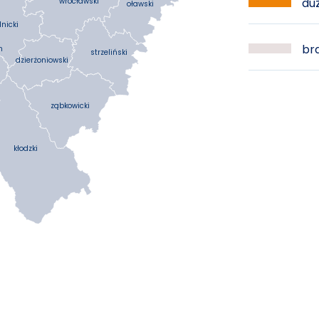
duż
wrocławski
oławski
nicki
bra
h
strzeliński
dzierżoniowski
ząbkowicki
kłodzki