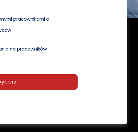
pnymi pracownikami a
wców
nia na pracowników
ybierz