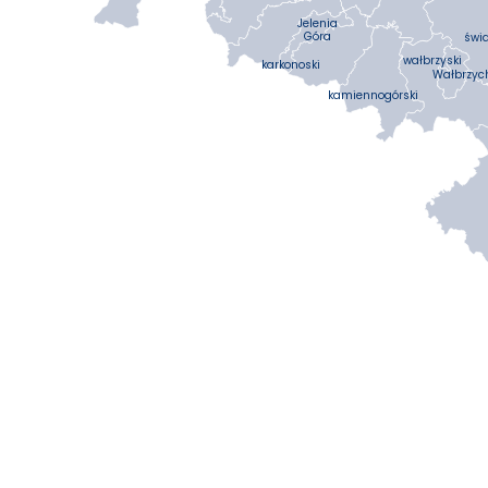
Jelenia
Góra
świd
wałbrzyski
karkonoski
Wałbrzyc
kamiennogórski