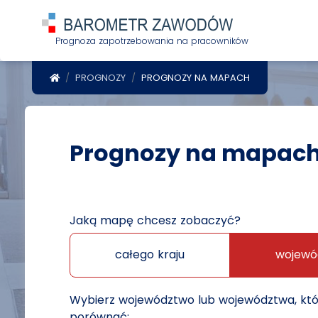
Prognoza zapotrzebowania na pracowników
POWRÓT DO STRONY GŁÓWNEJ
PROGNOZY
PROGNOZY NA MAPACH
Prognozy na mapac
Jaką mapę chcesz zobaczyć?
całego kraju
wojewó
Wybierz województwo lub województwa, kt
porównać: