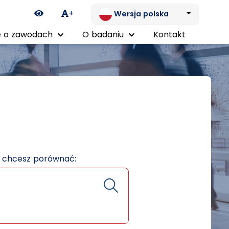
Ikona zmiany kontrastu
+
Wersja polska
 o zawodach
O badaniu
Kontakt
e chcesz porównać: