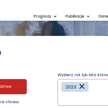
Prognozy
Publikacje
Dane
h
Wybierz rok lub lata któr
×
dztwa
2023
óre chcesz