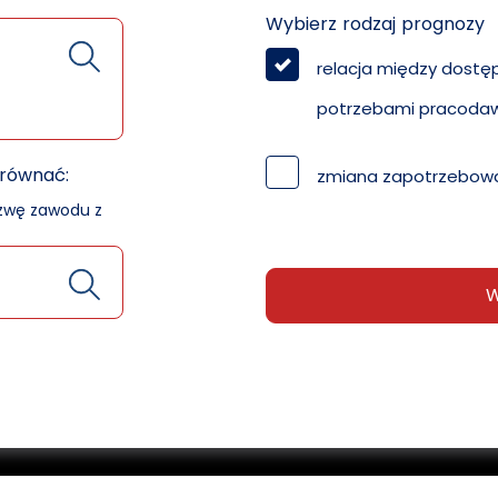
Wybierz rodzaj prognozy
relacja między dostę
potrzebami pracoda
orównać:
zmiana zapotrzebowa
azwę zawodu z
W