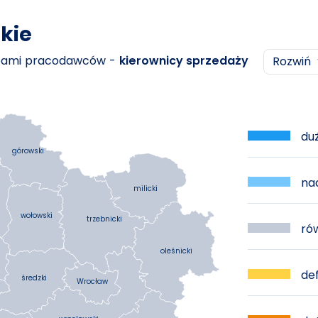
kie
ebami pracodawców -
kierownicy sprzedaży
Rozwiń
duż
górowski
nad
milicki
wołowski
trzebnicki
rów
oleśnicki
def
średzki
Wrocław