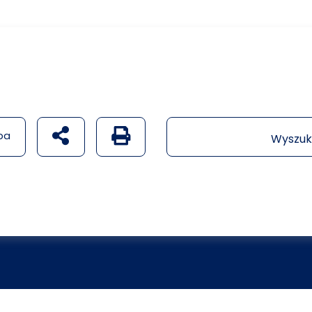
udostępnij na social mediach
Generuj wersję PDF strony
pa
Wyszuk