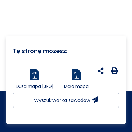
Tę stronę możesz:
udostępnij na 
Generuj 
Duża mapa [JPG]
Mała mapa
Wyszukiwarka zawodów