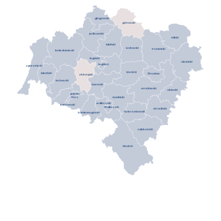
głogowski
górowski
polkowicki
milicki
lubiński
wołowski
trzebnicki
bolesławiecki
legnicki
oleśnicki
Legnica
zgorzelecki
średzki
lubański
Wrocław
złotoryjski
lwówecki
jaworski
wrocławski
oławski
Jelenia
Góra
świdnicki
wałbrzyski
karkonoski
Wałbrzych
strzeliński
dzierżoniowski
kamiennogórski
ząbkowicki
kłodzki