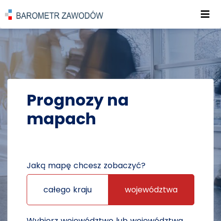
Roz
POWRÓT DO STRONY GŁÓWNEJ
PROGNOZY
PROGNOZY NA MAPACH
Prognozy na
mapach
Jaką mapę chcesz zobaczyć?
całego kraju
województwa
Wybierz województwo lub województwa,