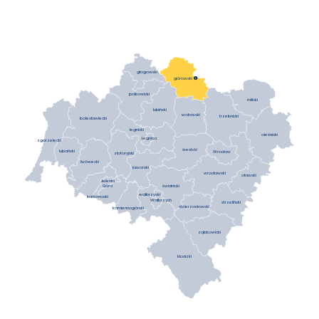
głogowski
górowski

polkowicki
milicki
lubiński
wołowski
trzebnicki
bolesławiecki
legnicki
oleśnicki
Legnica
zgorzelecki
średzki
lubański
Wrocław
złotoryjski
lwówecki
jaworski
wrocławski
oławski
Jelenia
Góra
świdnicki
wałbrzyski
karkonoski
Wałbrzych
strzeliński
dzierżoniowski
kamiennogórski
ząbkowicki
kłodzki