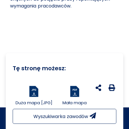
wymagania pracodawców.
Tę stronę możesz:
udostępnij na 
Generuj 
Duża mapa [JPG]
Mała mapa
Wyszukiwarka zawodów