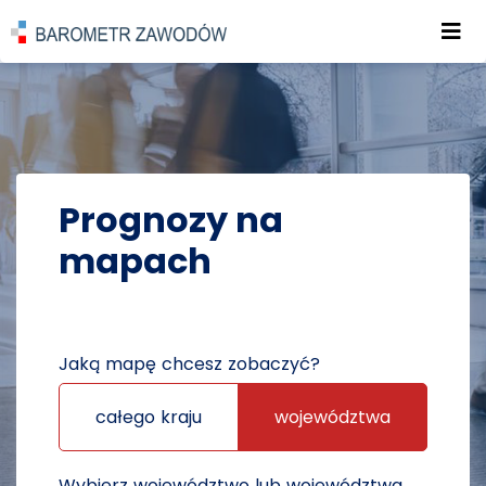
Roz
POWRÓT DO STRONY GŁÓWNEJ
PROGNOZY
PROGNOZY NA MAPACH
Prognozy na
mapach
Jaką mapę chcesz zobaczyć?
całego kraju
województwa
Wybierz województwo lub województwa,