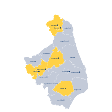
suwalski

sejneński
Suwałki

augustowski
grajewski
sokólski
moniecki

kolneński
łomżyński

Łomża

Białystok

białostocki

zambrowski
wysokomazowiecki
bielski

hajnowski
siemiatycki