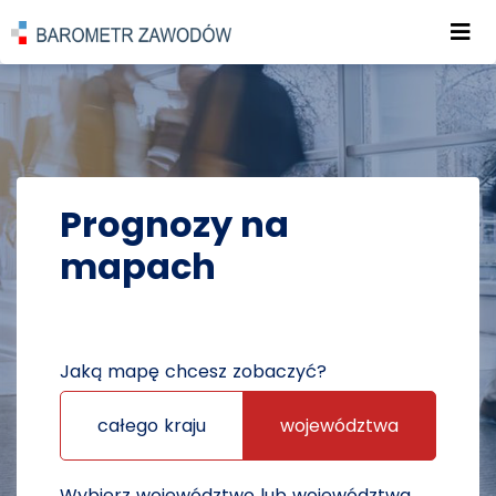
Roz
POWRÓT DO STRONY GŁÓWNEJ
PROGNOZY
PROGNOZY NA MAPACH
Prognozy na
mapach
Jaką mapę chcesz zobaczyć?
całego kraju
województwa
Wybierz województwo lub województwa,