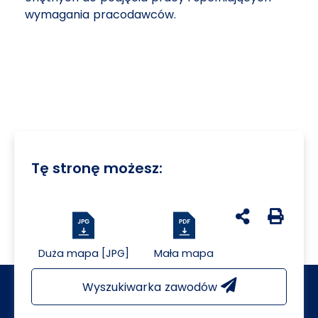
wymagania pracodawców.
Tę stronę możesz:
udostępnij na 
Generuj 
Duża mapa [JPG]
Mała mapa
Wyszukiwarka zawodów