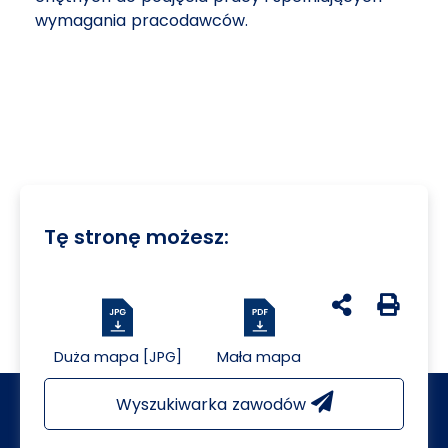
wymagania pracodawców.
Tę stronę możesz:
udostępnij na 
Generuj 
Duża mapa [JPG]
Mała mapa
Wyszukiwarka zawodów