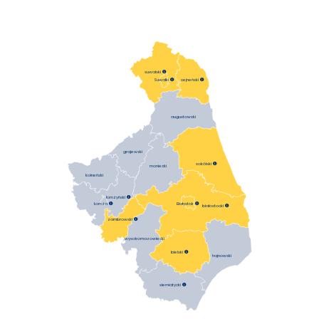
suwalski

sejneński

Suwałki

augustowski
grajewski
sokólski

moniecki
kolneński
łomżyński

Łomża

Białystok

białostocki


zambrowski
wysokomazowiecki
bielski

hajnowski
siemiatycki
