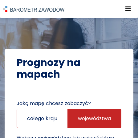
Roz
POWRÓT DO STRONY GŁÓWNEJ
PROGNOZY
PROGNOZY NA MAPACH
Prognozy na
mapach
Jaką mapę chcesz zobaczyć?
całego kraju
województwa
Wybierz województwo lub województwa,