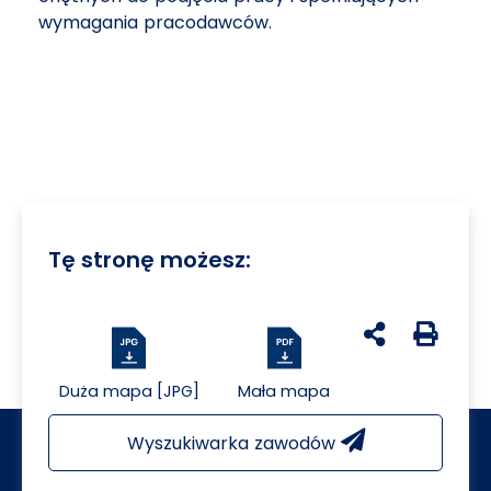
wymagania pracodawców.
Tę stronę możesz:
udostępnij na 
Generuj 
Duża mapa [JPG]
Mała mapa
Wyszukiwarka zawodów