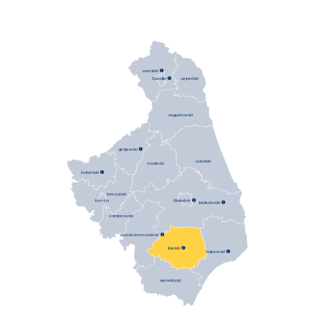
suwalski

sejneński
Suwałki

augustowski
grajewski

sokólski
moniecki
kolneński

łomżyński
Łomża
Białystok

białostocki

zambrowski
wysokomazowiecki

bielski

hajnowski

siemiatycki