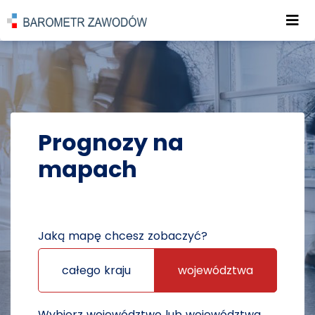
Roz
POWRÓT DO STRONY GŁÓWNEJ
PROGNOZY
PROGNOZY NA MAPACH
Prognozy na
mapach
Jaką mapę chcesz zobaczyć?
całego kraju
województwa
Wybierz województwo lub województwa,