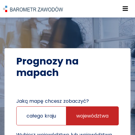
Roz
POWRÓT DO STRONY GŁÓWNEJ
PROGNOZY
PROGNOZY NA MAPACH
Prognozy na
mapach
Jaką mapę chcesz zobaczyć?
całego kraju
województwa
Wybierz województwo lub województwa,