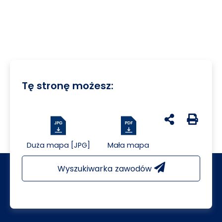
Tę stronę możesz:
udostępnij na 
Generuj 
Duża mapa [JPG]
Mała mapa
Wyszukiwarka zawodów