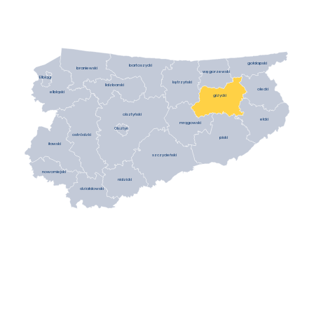
gołdapski
bartoszycki
braniewski
węgorzewski
Elbląg
kętrzyński
lidzbarski
olecki
elbląski
giżycki
olsztyński
ełcki
mrągowski
Olsztyn
ostródzki
piski
iławski
szczycieński
nowomiejski
nidzicki
działdowski