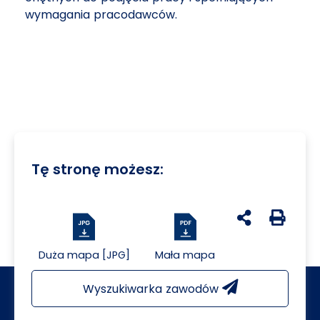
wymagania pracodawców.
Tę stronę możesz:
udostępnij na 
Generuj 
Duża mapa [JPG]
Mała mapa
Wyszukiwarka zawodów