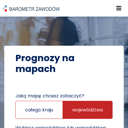
Roz
POWRÓT DO STRONY GŁÓWNEJ
PROGNOZY
PROGNOZY NA MAPACH
Prognozy na
mapach
Jaką mapę chcesz zobaczyć?
całego kraju
województwa
Wybierz województwo lub województwa,