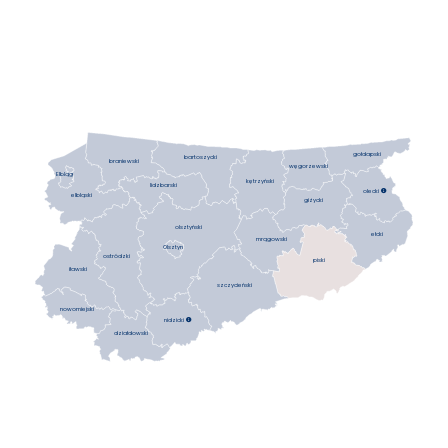
gołdapski
bartoszycki
braniewski
węgorzewski
Elbląg
kętrzyński
lidzbarski
olecki

elbląski
giżycki
olsztyński
ełcki
mrągowski
Olsztyn
ostródzki
piski
iławski
szczycieński
nowomiejski
nidzicki

działdowski