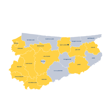
gołdapski
bartoszycki
braniewski
węgorzewski
Elbląg
kętrzyński

lidzbarski
olecki
elbląski
giżycki
olsztyński
ełcki
mrągowski
Olsztyn
ostródzki
piski
iławski
szczycieński
nowomiejski
nidzicki
działdowski