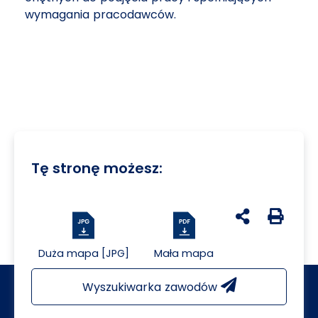
wymagania pracodawców.
Tę stronę możesz:
udostępnij na 
Generuj 
Duża mapa [JPG]
Mała mapa
Wyszukiwarka zawodów