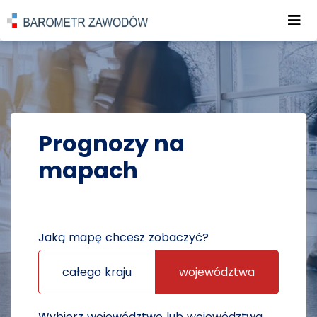
Roz
POWRÓT DO STRONY GŁÓWNEJ
PROGNOZY
PROGNOZY NA MAPACH
Prognozy na
mapach
Jaką mapę chcesz zobaczyć?
całego kraju
województwa
Wybierz województwo lub województwa,