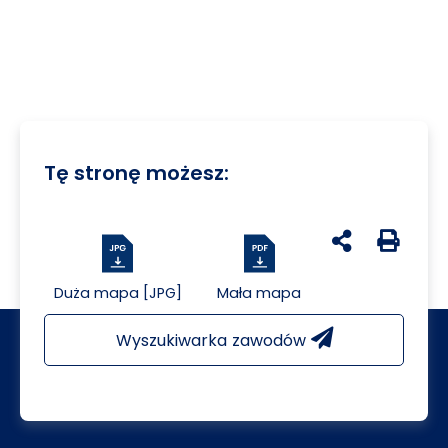
Tę stronę możesz:
udostępnij na 
Generuj 
Duża mapa [JPG]
Mała mapa
Wyszukiwarka zawodów