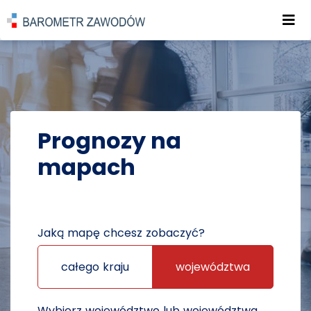
Roz
POWRÓT DO STRONY GŁÓWNEJ
PROGNOZY
PROGNOZY NA MAPACH
Prognozy na
mapach
Jaką mapę chcesz zobaczyć?
całego kraju
województwa
Wybierz województwo lub województwa,