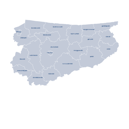
gołdapski
bartoszycki
braniewski
węgorzewski
Elbląg
kętrzyński
lidzbarski
olecki
elbląski
giżycki
olsztyński
ełcki
mrągowski
Olsztyn
ostródzki
piski
iławski
szczycieński
nowomiejski
nidzicki
działdowski