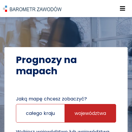
Roz
POWRÓT DO STRONY GŁÓWNEJ
PROGNOZY
PROGNOZY NA MAPACH
Prognozy na
mapach
Jaką mapę chcesz zobaczyć?
całego kraju
województwa
Wybierz województwo lub województwa,