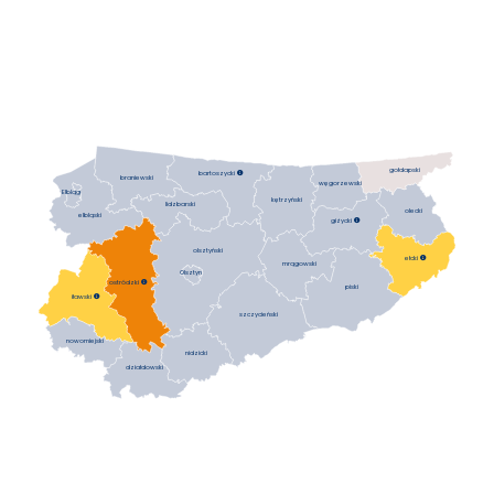
gołdapski
bartoszycki

braniewski
węgorzewski
Elbląg
kętrzyński
lidzbarski
olecki
elbląski
giżycki

olsztyński
ełcki

mrągowski
Olsztyn
ostródzki

piski
iławski

szczycieński
nowomiejski
nidzicki
działdowski