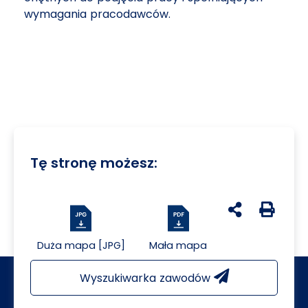
wymagania pracodawców.
Tę stronę możesz:
udostępnij na 
Generuj 
Duża mapa [JPG]
Mała mapa
Wyszukiwarka zawodów