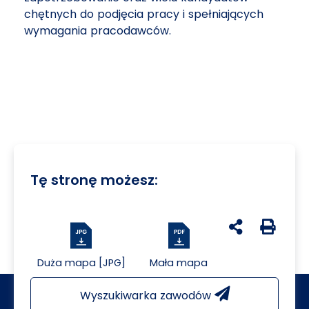
chętnych do podjęcia pracy i spełniających
wymagania pracodawców.
Tę stronę możesz:
udostępnij na 
Generuj 
Duża mapa [JPG]
Mała mapa
Wyszukiwarka zawodów