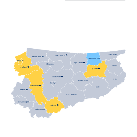
gołdapski
bartoszycki

braniewski

węgorzewski
Elbląg

kętrzyński

lidzbarski
olecki
elbląski

giżycki

olsztyński

ełcki
mrągowski
Olsztyn
ostródzki

piski
iławski

szczycieński
nowomiejski
nidzicki

działdowski