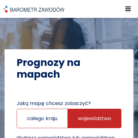
Roz
POWRÓT DO STRONY GŁÓWNEJ
PROGNOZY
PROGNOZY NA MAPACH
Prognozy na
mapach
Jaką mapę chcesz zobaczyć?
całego kraju
województwa
Wybierz województwo lub województwa,