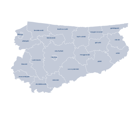
gołdapski
bartoszycki
braniewski
węgorzewski
Elbląg
kętrzyński
lidzbarski
olecki
elbląski
giżycki
olsztyński
ełcki
mrągowski
Olsztyn
ostródzki
piski
iławski
szczycieński
nowomiejski
nidzicki
działdowski