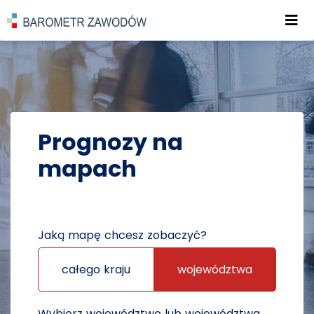
Roz
POWRÓT DO STRONY GŁÓWNEJ
PROGNOZY
PROGNOZY NA MAPACH
Prognozy na
mapach
Jaką mapę chcesz zobaczyć?
całego kraju
województwa
Wybierz województwo lub województwa,