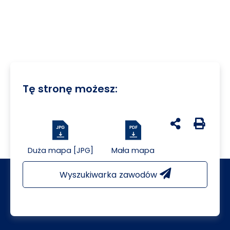
Tę stronę możesz:
udostępnij na 
Generuj 
Duża mapa [JPG]
Mała mapa
Wyszukiwarka zawodów