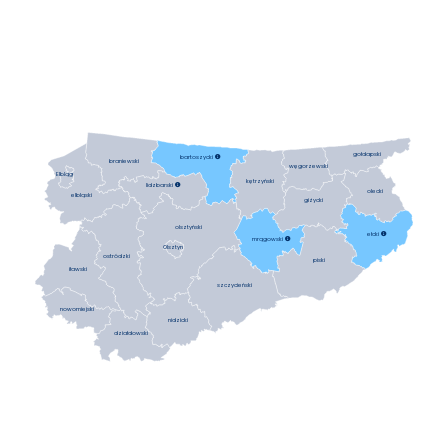
gołdapski
bartoszycki

braniewski
węgorzewski
Elbląg
kętrzyński
lidzbarski

olecki
elbląski
giżycki
olsztyński
ełcki

mrągowski

Olsztyn
ostródzki
piski
iławski
szczycieński
nowomiejski
nidzicki
działdowski