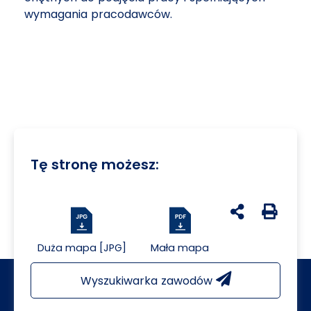
wymagania pracodawców.
Tę stronę możesz:
udostępnij na 
Generuj 
Duża mapa [JPG]
Mała mapa
Wyszukiwarka zawodów