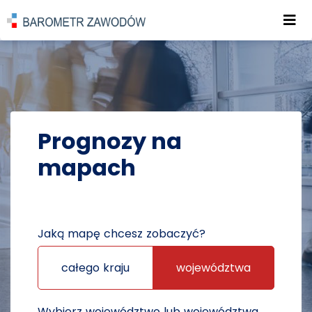
Roz
POWRÓT DO STRONY GŁÓWNEJ
PROGNOZY
PROGNOZY NA MAPACH
Prognozy na
mapach
Jaką mapę chcesz zobaczyć?
całego kraju
województwa
Wybierz województwo lub województwa,