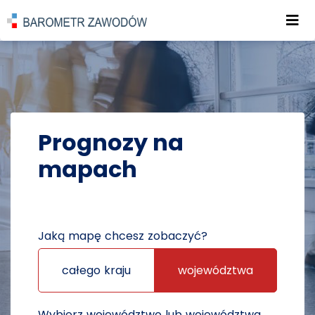
Roz
POWRÓT DO STRONY GŁÓWNEJ
PROGNOZY
PROGNOZY NA MAPACH
Prognozy na
mapach
Jaką mapę chcesz zobaczyć?
całego kraju
województwa
Wybierz województwo lub województwa,