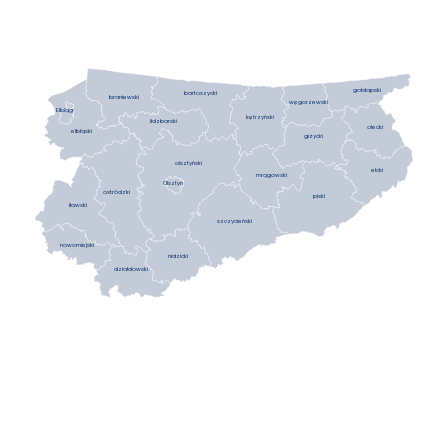
gołdapski
bartoszycki
braniewski
węgorzewski
Elbląg
kętrzyński
lidzbarski
olecki
elbląski
giżycki
olsztyński
ełcki
mrągowski
Olsztyn
ostródzki
piski
iławski
szczycieński
nowomiejski
nidzicki
działdowski