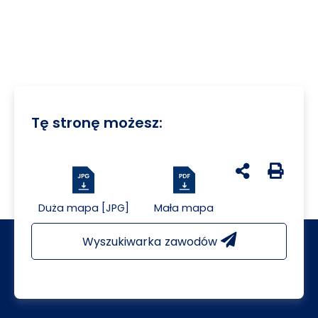
Tę stronę możesz:
udostępnij na 
Generuj 
Duża mapa [JPG]
Mała mapa
Wyszukiwarka zawodów