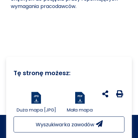
wymagania pracodawców.
Tę stronę możesz:
udostępnij na 
Generuj 
Duża mapa [JPG]
Mała mapa
Wyszukiwarka zawodów