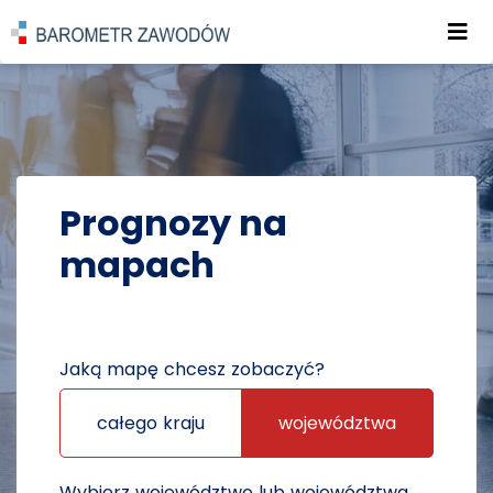
Roz
POWRÓT DO STRONY GŁÓWNEJ
PROGNOZY
PROGNOZY NA MAPACH
Prognozy na
mapach
Jaką mapę chcesz zobaczyć?
całego kraju
województwa
Wybierz województwo lub województwa,