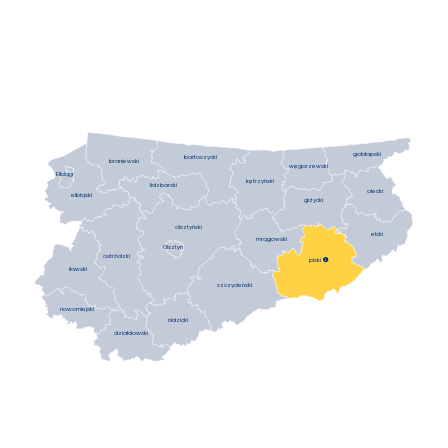
gołdapski
bartoszycki
braniewski
węgorzewski
Elbląg
kętrzyński
lidzbarski
olecki
elbląski
giżycki
olsztyński
ełcki
mrągowski
Olsztyn
ostródzki
piski

iławski
szczycieński
nowomiejski
nidzicki
działdowski