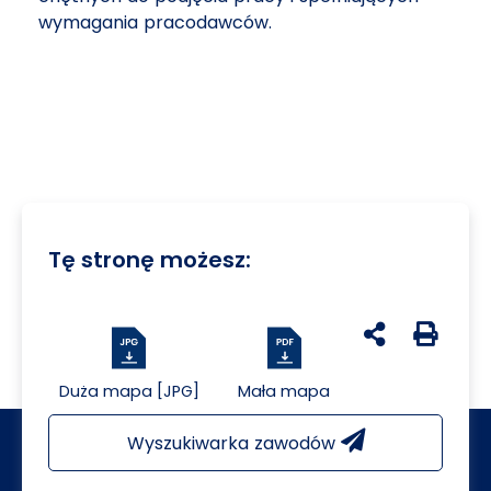
wymagania pracodawców.
Tę stronę możesz:
udostępnij na 
Generuj 
Duża mapa [JPG]
Mała mapa
Wyszukiwarka zawodów