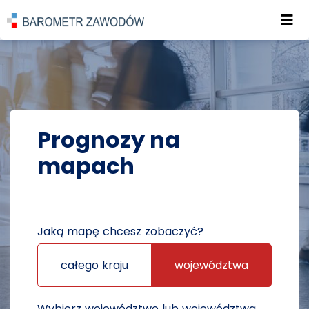
Roz
POWRÓT DO STRONY GŁÓWNEJ
PROGNOZY
PROGNOZY NA MAPACH
Prognozy na
mapach
Jaką mapę chcesz zobaczyć?
całego kraju
województwa
Wybierz województwo lub województwa,