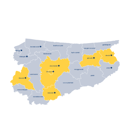
gołdapski
bartoszycki
braniewski

węgorzewski
Elbląg

kętrzyński
lidzbarski
olecki

elbląski

giżycki

olsztyński

ełcki

mrągowski
Olsztyn

ostródzki
piski
iławski

szczycieński
nowomiejski
nidzicki

działdowski