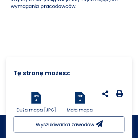
wymagania pracodawców.
Tę stronę możesz:
udostępnij na 
Generuj 
Duża mapa [JPG]
Mała mapa
Wyszukiwarka zawodów