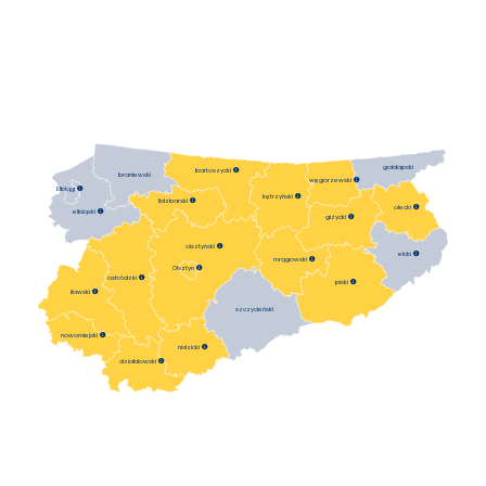
gołdapski
bartoszycki

braniewski
węgorzewski

Elbląg

kętrzyński

lidzbarski

olecki

elbląski

giżycki

olsztyński

ełcki

mrągowski

Olsztyn

ostródzki

piski

iławski

szczycieński
nowomiejski

nidzicki

działdowski
