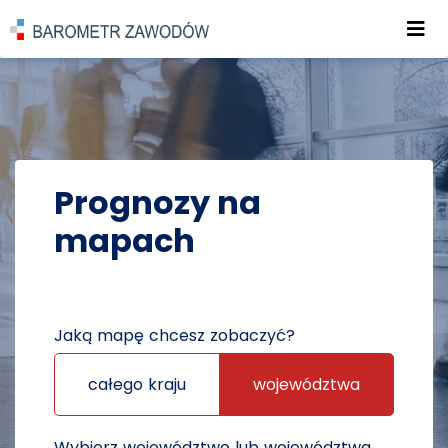
Roz
POWRÓT DO STRONY GŁÓWNEJ
PROGNOZY
PROGNOZY NA MAPACH
Prognozy na
mapach
Jaką mapę chcesz zobaczyć?
całego kraju
województwa
Wybierz województwo lub województwa,