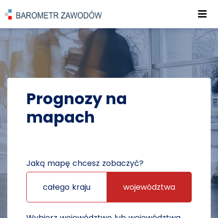
Roz
POWRÓT DO STRONY GŁÓWNEJ
PROGNOZY
PROGNOZY NA MAPACH
Prognozy na
mapach
Jaką mapę chcesz zobaczyć?
całego kraju
województwa
Wybierz województwo lub województwa,