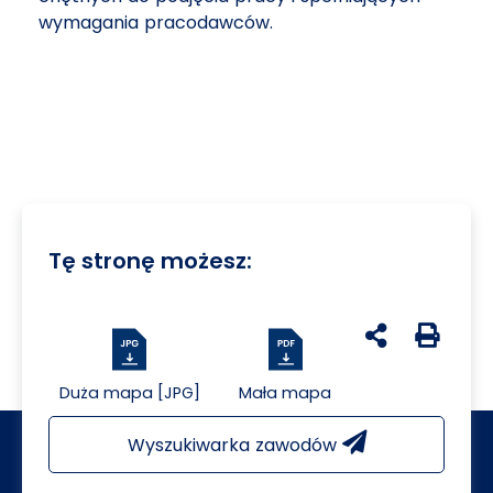
wymagania pracodawców.
Tę stronę możesz:
udostępnij na 
Generuj 
Duża mapa [JPG]
Mała mapa
Wyszukiwarka zawodów