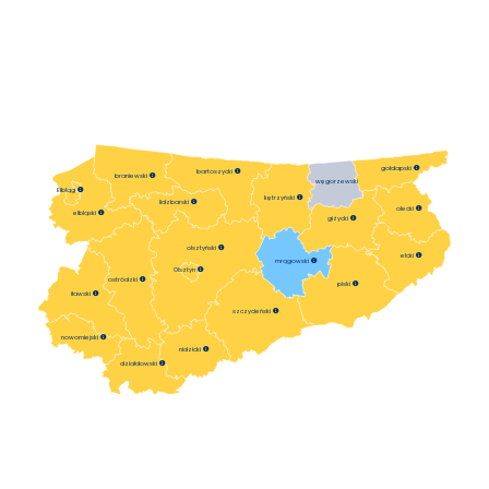
gołdapski

bartoszycki

braniewski

węgorzewski
Elbląg

kętrzyński

lidzbarski

olecki

elbląski

giżycki

olsztyński

ełcki

mrągowski

Olsztyn

ostródzki

piski

iławski

szczycieński

nowomiejski

nidzicki

działdowski
