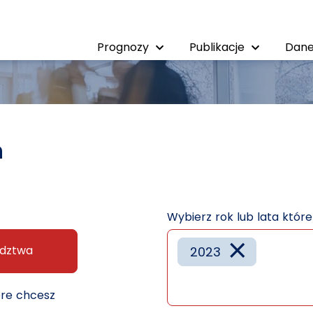
Prognozy
Publikacje
Dane
h
Wybierz rok lub lata któr
×
dztwa
2023
óre chcesz