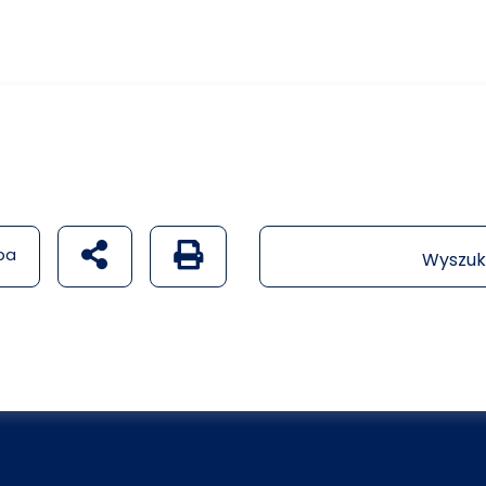
udostępnij na social mediach
Generuj wersję PDF strony
pa
Wyszuk