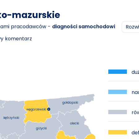
ko-mazurskie
ebami pracodawców -
diagności samochodowi
Rozw
owy komentarz
duż
nad
gołdapski
węgorzewski

rów
kętrzyński
olecki
giżycki
def