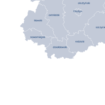
olsztyński
Olsztyn
ostródzki
iławski
szczyci
nowomiejski
nidzicki
działdowski