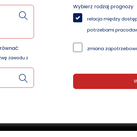
Wybierz rodzaj prognozy
relacja między dostę
potrzebami pracoda
orównać:
zmiana zapotrzebowa
azwę zawodu z
W