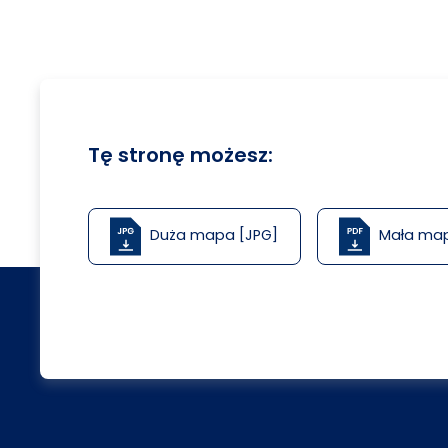
Tę stronę możesz:
Duża mapa [JPG]
Mała ma