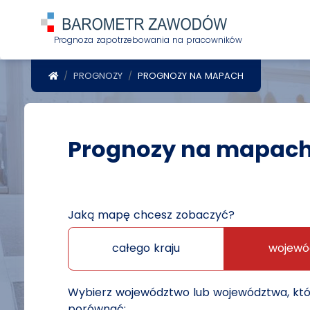
Prognoza zapotrzebowania na pracowników
POWRÓT DO STRONY GŁÓWNEJ
PROGNOZY
PROGNOZY NA MAPACH
Prognozy na mapac
Jaką mapę chcesz zobaczyć?
całego kraju
wojewó
Wybierz województwo lub województwa, kt
porównać: