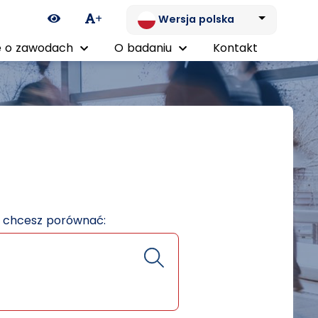
Ikona zmiany kontrastu
+
Wersja polska
 o zawodach
O badaniu
Kontakt
e chcesz porównać: