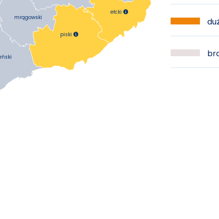
ełcki

mrągowski
duż
piski

bra
eński