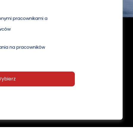
pnymi pracownikami a
wców
nia na pracowników
ybierz