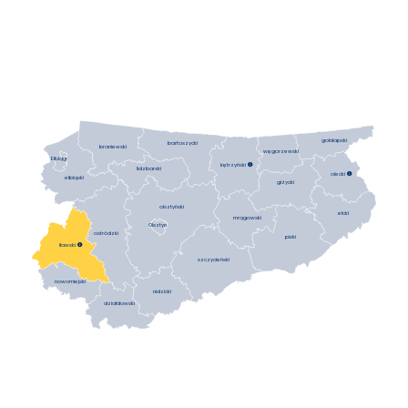
gołdapski
bartoszycki
braniewski
węgorzewski
Elbląg
kętrzyński

lidzbarski
olecki

elbląski
giżycki
olsztyński
ełcki
mrągowski
Olsztyn
ostródzki
piski
iławski

szczycieński
nowomiejski
nidzicki
działdowski