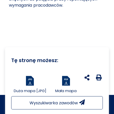
wymagania pracodawców.
Tę stronę możesz:
udostępnij na 
Generuj 
Duża mapa [JPG]
Mała mapa
Wyszukiwarka zawodów