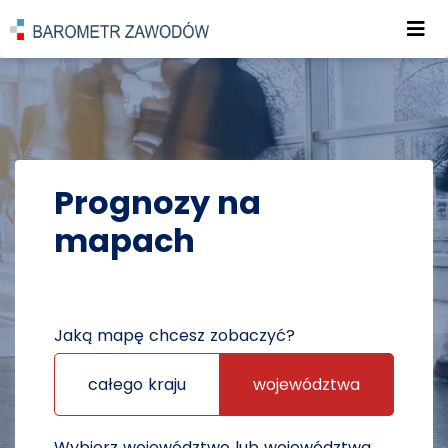
Roz
POWRÓT DO STRONY GŁÓWNEJ
PROGNOZY
PROGNOZY NA MAPACH
Prognozy na
mapach
Jaką mapę chcesz zobaczyć?
całego kraju
województwa
Wybierz województwo lub województwa,