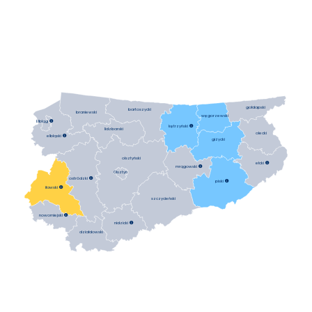
gołdapski
bartoszycki
braniewski
węgorzewski
Elbląg

kętrzyński

lidzbarski
olecki
elbląski

giżycki
olsztyński
ełcki

mrągowski

Olsztyn
ostródzki

piski

iławski

szczycieński
nowomiejski

nidzicki

działdowski