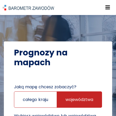
Roz
POWRÓT DO STRONY GŁÓWNEJ
PROGNOZY
PROGNOZY NA MAPACH
Prognozy na
mapach
Jaką mapę chcesz zobaczyć?
całego kraju
województwa
Wybierz województwo lub województwa,