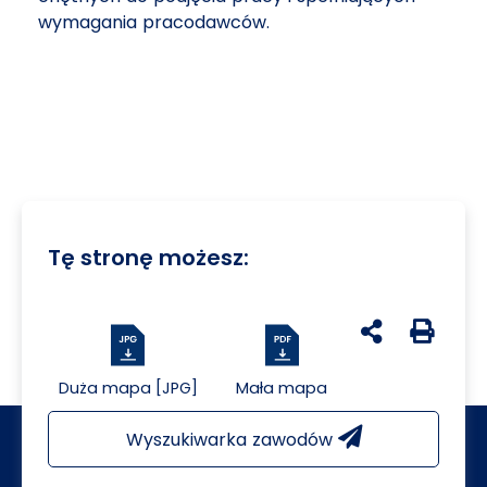
wymagania pracodawców.
Tę stronę możesz:
udostępnij na 
Generuj 
Duża mapa [JPG]
Mała mapa
Wyszukiwarka zawodów