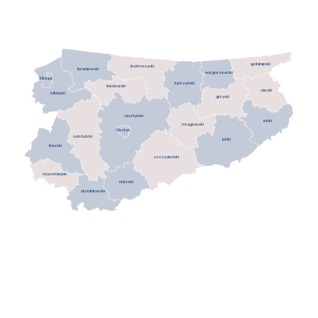
gołdapski
bartoszycki
braniewski
węgorzewski
Elbląg
kętrzyński
lidzbarski
olecki
elbląski
giżycki
olsztyński
ełcki
mrągowski
Olsztyn
ostródzki
piski
iławski
szczycieński
nowomiejski
nidzicki
działdowski