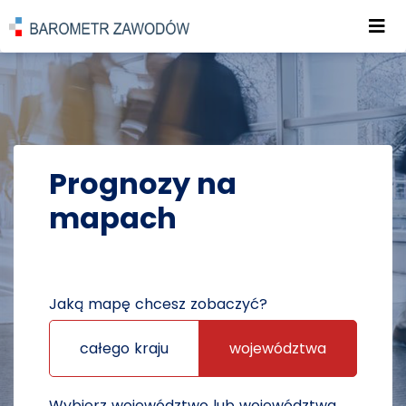
Roz
POWRÓT DO STRONY GŁÓWNEJ
PROGNOZY
PROGNOZY NA MAPACH
Prognozy na
mapach
Jaką mapę chcesz zobaczyć?
całego kraju
województwa
Wybierz województwo lub województwa,