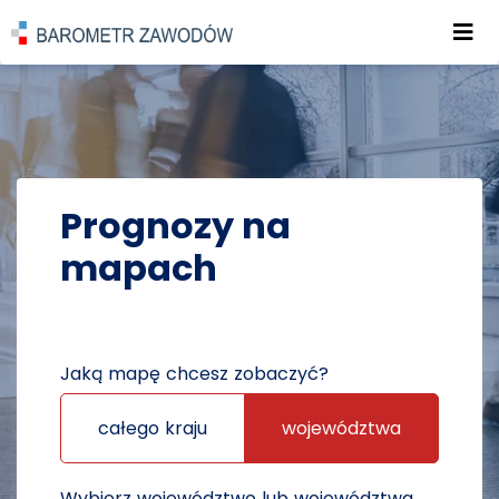
Roz
POWRÓT DO STRONY GŁÓWNEJ
PROGNOZY
PROGNOZY NA MAPACH
Prognozy na
mapach
Jaką mapę chcesz zobaczyć?
całego kraju
województwa
Wybierz województwo lub województwa,