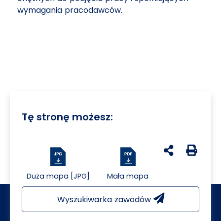
wymagania pracodawców.
Tę stronę możesz:
udostępnij na 
Generuj 
Duża mapa [JPG]
Mała mapa
Wyszukiwarka zawodów