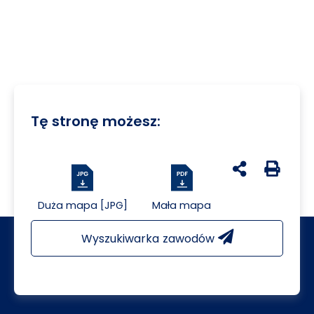
Tę stronę możesz:
udostępnij na 
Generuj 
Duża mapa [JPG]
Mała mapa
Wyszukiwarka zawodów