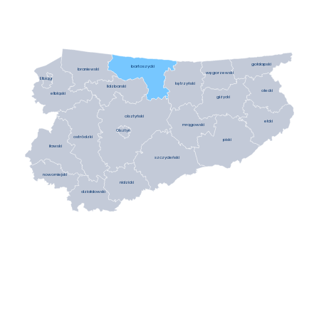
gołdapski
bartoszycki
braniewski
węgorzewski
Elbląg
kętrzyński
lidzbarski
olecki
elbląski
giżycki
olsztyński
ełcki
mrągowski
Olsztyn
ostródzki
piski
iławski
szczycieński
nowomiejski
nidzicki
działdowski