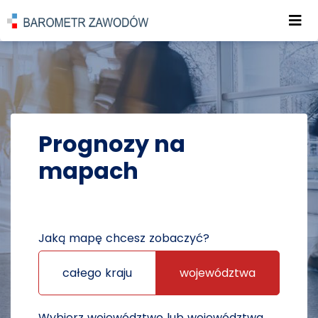
Roz
POWRÓT DO STRONY GŁÓWNEJ
PROGNOZY
PROGNOZY NA MAPACH
Prognozy na
mapach
Jaką mapę chcesz zobaczyć?
całego kraju
województwa
Wybierz województwo lub województwa,