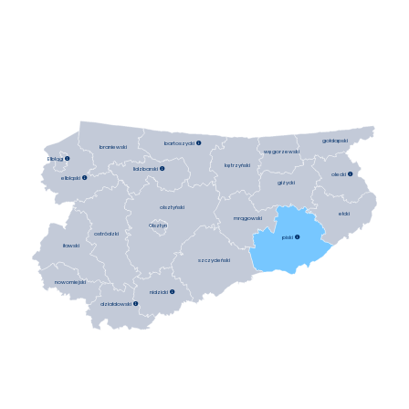
gołdapski
bartoszycki

braniewski
węgorzewski
Elbląg

kętrzyński
lidzbarski

olecki

elbląski

giżycki
olsztyński
ełcki
mrągowski
Olsztyn
ostródzki
piski

iławski
szczycieński
nowomiejski
nidzicki

działdowski
