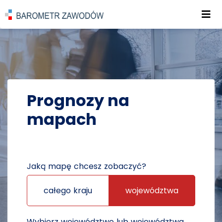
Roz
POWRÓT DO STRONY GŁÓWNEJ
PROGNOZY
PROGNOZY NA MAPACH
Prognozy na
mapach
Jaką mapę chcesz zobaczyć?
całego kraju
województwa
Wybierz województwo lub województwa,