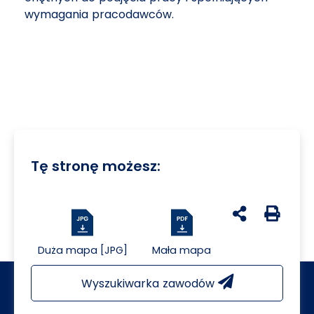
wymagania pracodawców.
Tę stronę możesz:
udostępnij na 
Generuj 
Duża mapa [JPG]
Mała mapa
Wyszukiwarka zawodów