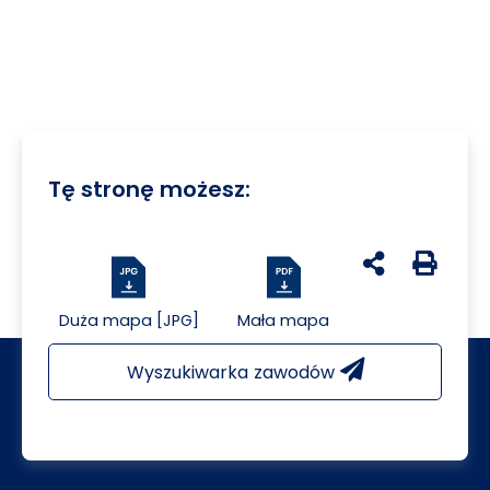
Tę stronę możesz:
udostępnij na 
Generuj 
Duża mapa [JPG]
Mała mapa
Wyszukiwarka zawodów