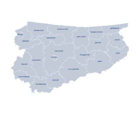
gołdapski
bartoszycki
braniewski
węgorzewski
Elbląg
kętrzyński
lidzbarski
olecki
elbląski
giżycki
olsztyński
ełcki
mrągowski
Olsztyn
ostródzki
piski
iławski
szczycieński
nowomiejski
nidzicki
działdowski