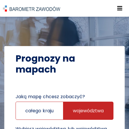
Roz
POWRÓT DO STRONY GŁÓWNEJ
PROGNOZY
PROGNOZY NA MAPACH
Prognozy na
mapach
Jaką mapę chcesz zobaczyć?
całego kraju
województwa
Wybierz województwo lub województwa,