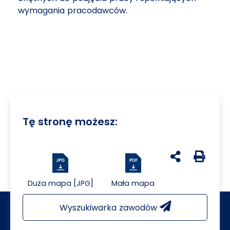
wymagania pracodawców.
Tę stronę możesz:
udostępnij na 
Generuj 
Duża mapa [JPG]
Mała mapa
Wyszukiwarka zawodów