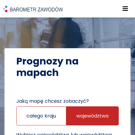
Roz
POWRÓT DO STRONY GŁÓWNEJ
PROGNOZY
PROGNOZY NA MAPACH
Prognozy na
mapach
Jaką mapę chcesz zobaczyć?
całego kraju
województwa
Wybierz województwo lub województwa,