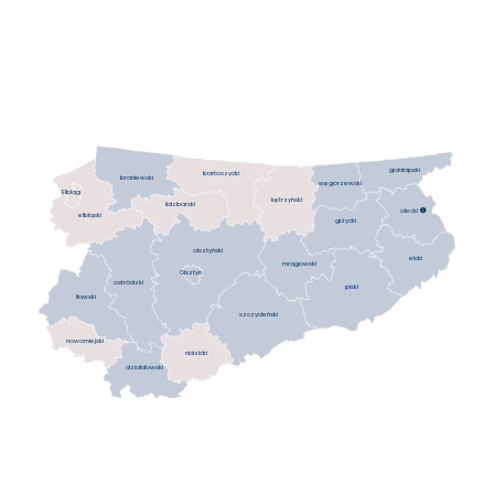
gołdapski
bartoszycki
braniewski
węgorzewski
Elbląg
kętrzyński
lidzbarski
olecki

elbląski
giżycki
olsztyński
ełcki
mrągowski
Olsztyn
ostródzki
piski
iławski
szczycieński
nowomiejski
nidzicki
działdowski