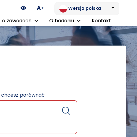
Ikona zmiany kontrastu
+
Wersja polska
 o zawodach
O badaniu
Kontakt
e chcesz porównać: