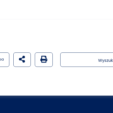
udostępnij na social mediach
Generuj wersję PDF strony
pa
Wyszuk