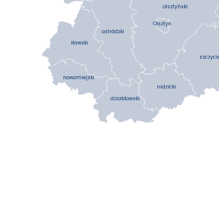
olsztyński
Olsztyn
ostródzki
iławski
szczyci
nowomiejski
nidzicki
działdowski