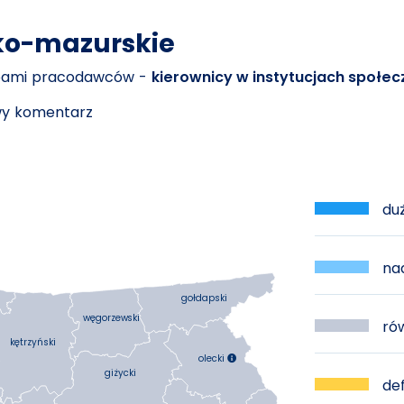
ko-mazurskie
ebami pracodawców -
kierownicy w instytucjach społecz
owy komentarz
duż
nad
gołdapski
węgorzewski
rów
kętrzyński
olecki

giżycki
def