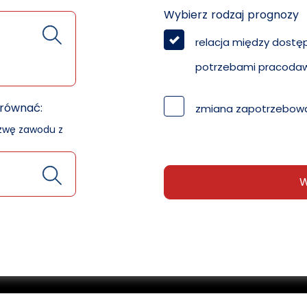
Wybierz rodzaj prognozy
relacja między dostę
potrzebami pracoda
orównać:
zmiana zapotrzebowa
azwę zawodu z
W