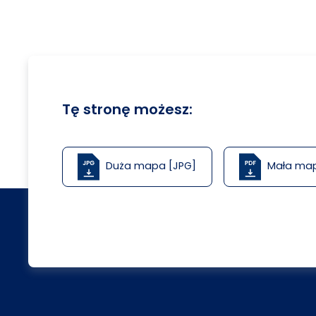
Tę stronę możesz:
Duża mapa [JPG]
Mała ma