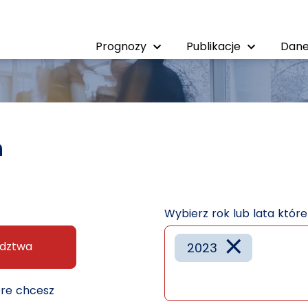
Prognozy
Publikacje
Dane
h
Wybierz rok lub lata któr
×
dztwa
2023
óre chcesz