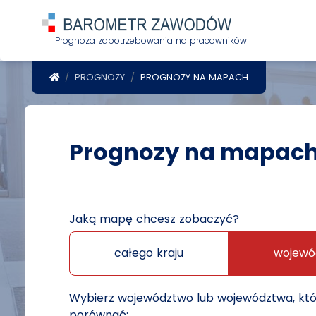
Prognoza zapotrzebowania na pracowników
POWRÓT DO STRONY GŁÓWNEJ
PROGNOZY
PROGNOZY NA MAPACH
Prognozy na mapac
Jaką mapę chcesz zobaczyć?
całego kraju
wojewó
Wybierz województwo lub województwa, kt
porównać: