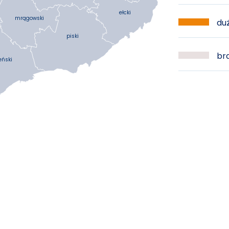
ełcki
mrągowski
duż
piski
bra
eński