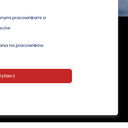
pnymi pracownikami a
wców
nia na pracowników
ybierz