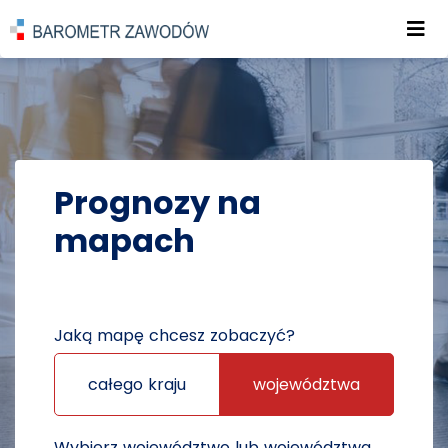
Roz
POWRÓT DO STRONY GŁÓWNEJ
PROGNOZY
PROGNOZY NA MAPACH
Prognozy na
mapach
Jaką mapę chcesz zobaczyć?
całego kraju
województwa
Wybierz województwo lub województwa,