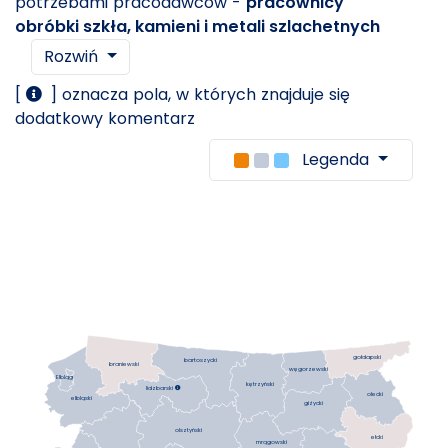
potrzebami pracodawców -
pracownicy
obróbki szkła, kamieni i metali szlachetnych
Rozwiń
[
] oznacza pola, w których znajduje się
dodatkowy komentarz
Legenda
gołdapski
bartoszycki
braniewski
węgorzewski
Elbląg
kętrzyński
lidzbarski

olecki
elbląski
giżycki
olsztyński
ełcki
mrągowski