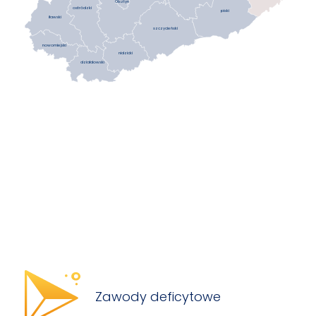
Olsztyn
ostródzki
piski
iławski
szczycieński
nowomiejski
nidzicki
działdowski
Zawody deficytowe