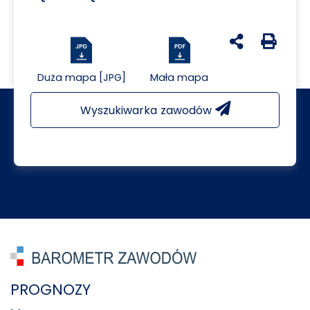
udostępnij na 
Generuj 
Duża mapa [JPG]
Mała mapa
Wyszukiwarka zawodów
PROGNOZY