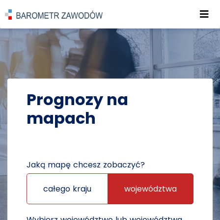
Roz
POWRÓT DO STRONY GŁÓWNEJ
PROGNOZY
PROGNOZY NA MAPACH
Prognozy na
mapach
Jaką mapę chcesz zobaczyć?
całego kraju
województwa
Wybierz województwo lub województwa,