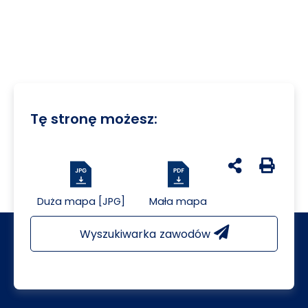
Tę stronę możesz:
udostępnij na 
Generuj 
Duża mapa [JPG]
Mała mapa
Wyszukiwarka zawodów