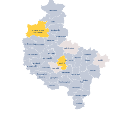
złotowski
pilski
chodzieski
czarnkowsko
trzcianecki
wągrowiecki
obornicki
międzychodzki
szamotulski
gnieźnieński
Poznań
koniński
nowotomyski
słupecki
poznański
Konin
kolski
wrzesiński
średzki
grodziski
wolsztyński
kościański
śremski
turecki
jarociński
leszczyński
pleszewski
Leszno
gostyński
kaliski
krotoszyński
Kalisz
rawicki
ostrowski
ostrzeszowski
kępiński